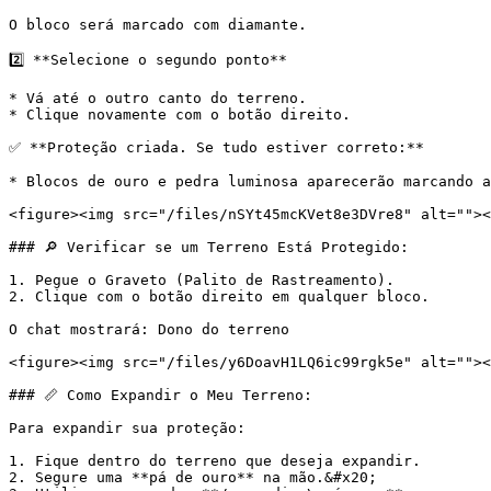
O bloco será marcado com diamante.

2️⃣ **Selecione o segundo ponto**

* Vá até o outro canto do terreno.

* Clique novamente com o botão direito.

✅ **Proteção criada. Se tudo estiver correto:**

* Blocos de ouro e pedra luminosa aparecerão marcando a
<figure><img src="/files/nSYt45mcKVet8e3DVre8" alt=""><
### 🔎 Verificar se um Terreno Está Protegido:

1. Pegue o Graveto (Palito de Rastreamento).

2. Clique com o botão direito em qualquer bloco.

O chat mostrará: Dono do terreno

<figure><img src="/files/y6DoavH1LQ6ic99rgk5e" alt=""><
### 📏 Como Expandir o Meu Terreno:

Para expandir sua proteção:

1. Fique dentro do terreno que deseja expandir.

2. Segure uma **pá de ouro** na mão.&#x20;
