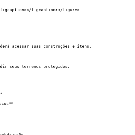
figcaption></figcaption></figure>

derá acessar suas construções e itens.

dir seus terrenos protegidos.

*

cos**

subdivisão.
