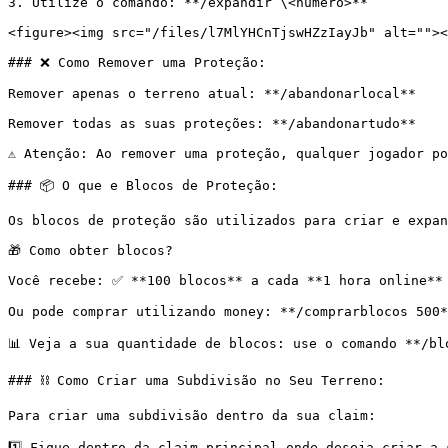
3. Utilize o comando: **/expandir \<número>**

<figure><img src="/files/l7MlYHCnTjswHZzIayJb" alt=""><
### ❌ Como Remover uma Proteção:

Remover apenas o terreno atual: **/abandonarlocal**

Remover todas as suas proteções: **/abandonartudo**

⚠️ Atenção: Ao remover uma proteção, qualquer jogador po
### 📦 O que e Blocos de Proteção:

Os blocos de proteção são utilizados para criar e expan
🎁 Como obter blocos?

Você recebe: ✅ **100 blocos** a cada **1 hora online**

Ou pode comprar utilizando money: **/comprarblocos 500*
📊 Veja a sua quantidade de blocos: use o comando **/blo
### ⛓️ Como Criar uma Subdivisão no Seu Terreno:

Para criar uma subdivisão dentro da sua claim:

1️⃣ Fique dentro da claim principal onde deseja criar a 