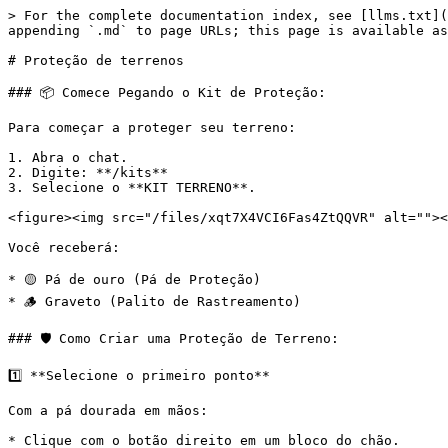
> For the complete documentation index, see [llms.txt](
appending `.md` to page URLs; this page is available as
# Proteção de terrenos

### 📦 Comece Pegando o Kit de Proteção:

Para começar a proteger seu terreno:

1. Abra o chat.

2. Digite: **/kits**

3. Selecione o **KIT TERRENO**.

<figure><img src="/files/xqt7X4VCI6Fas4ZtQQVR" alt=""><
Você receberá:

* 🟡 Pá de ouro (Pá de Proteção)

* 🪵 Graveto (Palito de Rastreamento)

### 🛡️ Como Criar uma Proteção de Terreno:

1️⃣ **Selecione o primeiro ponto**

Com a pá dourada em mãos:

* Clique com o botão direito em um bloco do chão.
