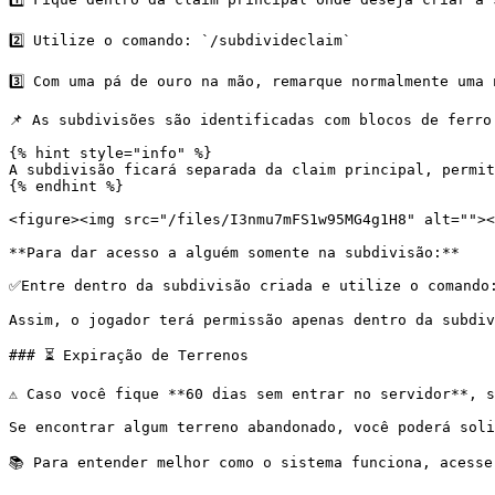
2️⃣ Utilize o comando: `/subdivideclaim`

3️⃣ Com uma pá de ouro na mão, remarque normalmente uma 
📌 As subdivisões são identificadas com blocos de ferro 
{% hint style="info" %}

A subdivisão ficará separada da claim principal, permit
{% endhint %}

<figure><img src="/files/I3nmu7mFS1w95MG4g1H8" alt=""><
**Para dar acesso a alguém somente na subdivisão:**

✅Entre dentro da subdivisão criada e utilize o comando:
Assim, o jogador terá permissão apenas dentro da subdiv
### ⏳ Expiração de Terrenos

⚠️ Caso você fique **60 dias sem entrar no servidor**, s
Se encontrar algum terreno abandonado, você poderá soli
📚 Para entender melhor como o sistema funciona, acesse